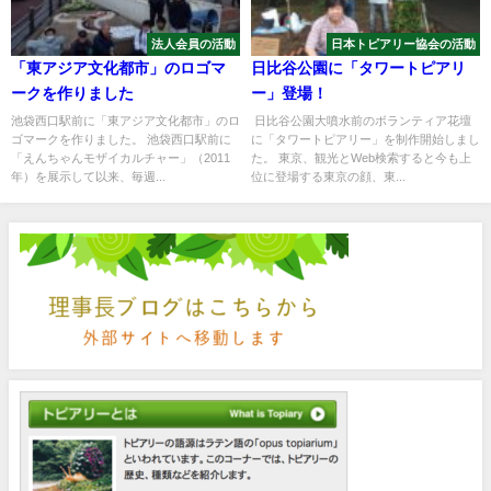
法人会員の活動
日本トピアリー協会の活動
「東アジア文化都市」のロゴマ
日比谷公園に「タワートピアリ
ークを作りました
ー」登場！
池袋西口駅前に「東アジア文化都市」のロ
日比谷公園大噴水前のボランティア花壇
ゴマークを作りました。 池袋西口駅前に
に「タワートピアリー」を制作開始しまし
「えんちゃんモザイカルチャー」（2011
た。 東京、観光とWeb検索すると今も上
年）を展示して以来、毎週...
位に登場する東京の顔、東...