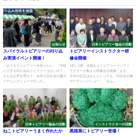
お知らせ
日本トピアリー協会の活動
スパイラルトピアリーの刈り込
トピアリーインストラクター研
み実演イベント開催！
修会開催
「おうちでトピアリーを作りたい」「手軽
1年に1度、全国からトピアリーインスト
にできる刈り込みトピアリーはないの？」
ラクターが集まり研修会を開催します。
そんなお声を受けて、去年の日比谷公園ガ
今年の目玉はなんといっても「日比谷公園
ーデニングショーで行った...
ガーデニングショー」「みん...
日本トピアリー協会の活動
インストラクターの活動
ねこトピアリーうまく作れたか
黒猫展にトピアリー登場！