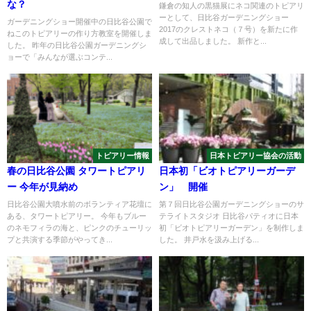
な？
鎌倉の知人の黒猫展にネコ関連のトピアリ
ーとして、日比谷ガーデニングショー
ガーデニングショー開催中の日比谷公園で
2017のクレストネコ（７号）を新たに作
ねこのトピアリーの作り方教室を開催しま
成して出品しました。 新作と...
した。 昨年の日比谷公園ガーデニングシ
ョーで「みんなが選ぶコンテ...
トピアリー情報
日本トピアリー協会の活動
春の日比谷公園 タワートピアリ
日本初「ビオトピアリーガーデ
ー 今年が見納め
ン」 開催
日比谷公園大噴水前のボランティア花壇に
第７回日比谷公園ガーデニングショーのサ
ある、タワートピアリー。 今年もブルー
テライトスタジオ 日比谷パティオに日本
のネモフィラの海と、ピンクのチューリッ
初「ビオトピアリーガーデン」を制作しま
プと共演する季節がやってき...
した。 井戸水を汲み上げる...