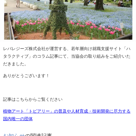
レバレジーズ株式会社
が運営する、若年層向け就職支援サイト「
ハ
タラクティブ」
のコラム記事にて、当協会
の取り組みをご紹介いた
だきました。
ありがとうございます！
記事はこちらからご覧ください
植物アート「トピアリー」の普及や人材育成・
技術開発に尽力する
国内唯一の団体
お知らせ
の関連記事