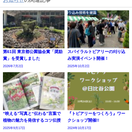
第61回 東京都公園協会賞「奨励
スパイラルトピアリーの刈り込
賞」を受賞しました
み実演イベント開催！
2026年7月2日
2025年10月2日
“映える”写真と“伝わる”言葉で
『トピアリーをつくろう』ワー
植物の魅力を発信するコツ伝授
クショップ開催!!
2025年9月17日
2024年10月17日