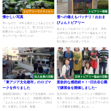
トピアリーでスマイル☺
トピアリー情報
懐かしい写真
雪への備えもバッチリ！おおま
ぴょんトピアリー
早いもので、今年も残すところあとひと月
ちょっととなりました。気づけばコロナに
あけましておめでとうございます。 本年
影響されっぱなしで、ほぼすべてが“イレ
もNPO法人日本トピアリー協会をどうぞ
ギュラー”な一年でしたが、...
よろしくお願い申し上げます。 この冬は
割と暖かい日が多いですが、...
法人会員の活動
日本トピアリー協会の活動
「東アジア文化都市」のロゴマ
意欲的な感想続々！~日比谷公園
ークを作りました
で講習会を開催しました~
池袋西口駅前に「東アジア文化都市」のロ
先月26日、ガーデニングショー開催中の
ゴマークを作りました。 池袋西口駅前に
東京・日比谷公園にて「トピアリーを知ろ
「えんちゃんモザイカルチャー」（2011
う！作ろう！！」と題したトピアリーのつ
年）を展示して以来、毎週...
くり方教室を開催しました。...