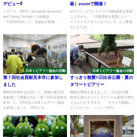
デビュー⁉
級）zoomで開催！
イギリス・EBTS（European Boxwood
eラーニングでトピアリー初級講座を受講
and Topiary Society）の会報誌
した方から、 「中級講座を受講したい！
『TOPIARIUS』に、当協会が監修...
インストラクターになりたい‼」とご要望
をいただき、...
日本トピアリー協会の活動
日本トピアリー協会の活動
第７回社会貢献見本市に参加し
すっきり散髪!!日比谷公園・夏の
ました
タワートピアリー
豊島区80周年を記念して、池袋の東京芸
梅雨の季節を迎えました。 日比谷公園・
術劇場にて開催された「第７回社会貢献見
噴水広場のタワートピアリーも新芽が伸び
本市」に、NPO法人日本トピアリー協会
てなんだかモサモサ。 「そろそろ散髪し
も参加しました。 昨年に引...
てくださーい」っていう声が...