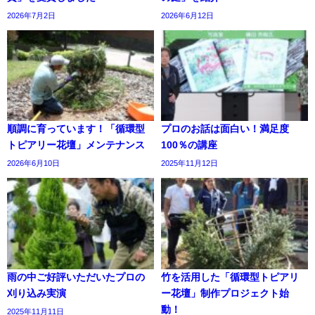
2026年7月2日
2026年6月12日
順調に育っています！「循環型
プロのお話は面白い！満足度
トピアリー花壇」メンテナンス
100％の講座
2026年6月10日
2025年11月12日
雨の中ご好評いただいたプロの
竹を活用した「循環型トピアリ
刈り込み実演
ー花壇」制作プロジェクト始
動！
2025年11月11日